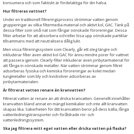
konsumera och som faktiskt är fördelaktiga för din hälsa.
Hur filtreras vattnet?
Under en traditionell filtreringsprocess strömmar vatten genom
grupperingar av olika filtermedia-material och aktivt kol, GAC. Tänk på
dessa filter som små nät som fångar oönskade föroreningar. Dessa
filter arbetar för att absorbera och/eller lösa upp oönskade partiklar
tillsammans med att neutralisera dålig lukt.
Men vissa filtreringssystem som Clearly, går ett steg längre och
inkluderar filter även aktivt kol GAC för ännu mindre porer för vattnet
att passera igenom. Clearly-filter inkluderar även jonbytarmaterial för
att fånga in oönskade metaller. När vatten strömmar genom filtret
adsorberas fysiska och kemiska föroreningar av kolet medan
tungmetaller som bly och kvicksilver adsorberas av
jonbytarmaterialen.
Är filtrerat vatten renare än kranvatten?
Filtrerat vatten är renare än att dricka kranvatten. Generellt innehåller
kranvatten bland annat en mängd kemikalier och inte allt kranvatten
skapas lika. Säkerheten för ditt kranvatten beror på dess källa, långa
vattenledningstransporter och föråldrade rör- och
vattenledningssystem.
Ska jag filtrera mitt eget vatten eller dricka vatten på flaska?