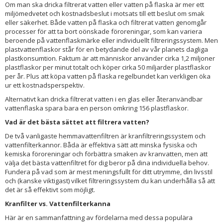
Om man ska dricka filtrerat vatten eller vatten på flaska är mer ett
miljömedvetet och kostnadsbeslut i motsats till ett beslut om smak
eller säkerhet. Både vatten på flaska och filtrerat vatten genomgår
processer för att ta bort oönskade föroreningar, som kan variera
beroende på vattenflaskmärke eller individuellt filtreringssystem. Men
plastvattenflaskor står för en betydande del av vår planets dagliga
plastkonsumtion. Faktum är att människor använder cirka 1,2 miljoner
plastflaskor per minut totalt och köper cirka 50 miljarder plastflaskor
per år. Plus att köpa vatten på flaska regelbundet kan verkligen öka
ur ett kostnadsperspektiv.
Alternativt kan dricka filtrerat vatten i en glas eller återanvändbar
vattenflaska spara bara en person omkring 156 plastflaskor.
Vad är det bästa sättet att filtrera vatten?
De två vanligaste hemmavattenfiltren är kranfiltreringssystem och
vattenfilterkannor. Båda är effektiva sätt att minska fysiska och
kemiska föroreningar och förbättra smaken av kranvatten, men att
välja det bästa vattenfiltret för dig beror på dina individuella behov.
Fundera på vad som är mest meningsfullt för ditt utrymme, din livsstil
och (kanske viktigast) vilket filtreringssystem du kan underhålla så att
det är så effektivt som möjligt.
Kranfilter vs. Vattenfilterkanna
Här är en sammanfattning av fördelarna med dessa populära