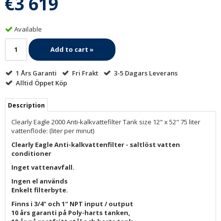
€3 619
Available
Add to cart »
1 Års Garanti
Fri Frakt
3-5 Dagars Leverans
Alltid Öppet Köp
Description
Clearly Eagle 2000 Anti-kalkvattefilter Tank size 12" x 52" 75 liter
vattenflöde: (liter per minut)
Clearly Eagle Anti-kalkvattenfilter - saltlöst vatten
conditioner
Inget vattenavfall.
Ingen el används
Enkelt filterbyte.
Finns i 3/4" och 1" NPT input / output
10 års garanti på Poly-harts tanken,