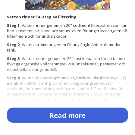
Vatten rinner i 4 -steg av filtrering
Steg 1,
Vatten rinner genom en 20" sediment filterpatron som tar
bort sediment, silt, sand och smuts. Även förlänger livslängden på
filtermedia och förhindra skador.
Steg 2,
Vatten strömmar genom Clearly Eagle Anti- kalk media
tank.
Steg 3,
Vattnet rinner genom en 20" fast kolpatron för att ta bort
flyktiga organiska kolföreningar (VOC, insekticider, pesticider och
industriella lösningsmedel).
Steg 4,
Vattnet passerar genom ett 0,2 mikron ultrafiltrerings (UF)
membran. Ultrafiltrering (UF) är en viktig reningsteknik som
används för framställning av hög-rent vatten. UF är effektiva för
avlägsnande av kolloider, proteiner, bakterier, virus, parasiter
protozoer och pyrogener (t.ex. gramnegativa bakteriella
endotoxiner), andra organiska molekyler som är större än 0,2
mikron, och de flesta andra föroreningar som finns i vatten.
Read more
Clearly Eagle 2000S Anti-kalkvattenfilter (saltlöst vatten-
conditioner) i rostfritt stål
Clearly Eagle antikalkfiltersystem gör det enkelt att njuta av rent
och gott vatten som är konstruerat för maximal prestanda med