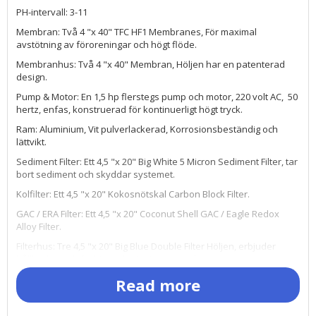
PH-intervall: 3-11
Membran: Två 4 "x 40" TFC HF1 Membranes, För maximal
avstötning av föroreningar och högt flöde.
Membranhus: Två 4 "x 40" Membran, Höljen har en patenterad
design.
Pump & Motor: En 1,5 hp flerstegs pump och motor, 220 volt AC, 50
hertz, enfas, konstruerad för kontinuerligt högt tryck.
Ram: Aluminium, Vit pulverlackerad, Korrosionsbeständig och
lättvikt.
Sediment Filter: Ett 4,5 "x 20" Big White 5 Micron Sediment Filter, tar
bort sediment och skyddar systemet.
Kolfilter: Ett 4,5 "x 20" Kokosnötskal Carbon Block Filter.
GAC / ERA Filter: Ett 4,5 "x 20" Coconut Shell GAC / Eagle Redox
Alloy Filter.
Filterhus: Tre 4,5 "x 20" Big Blue Double Filter Höljen, erbjuder
hållbarhet och förbättrade tätningsegenskaper.
Tryckmätare: Två 2,5 "Mätare, 0-300 PSI, Glycerinfyllda paneler
Read more
och Två 1,5" 0-160 Toppmonterade torrmätare, För övervakning av
systemets driftstryck, filter- och koltryckstryck.