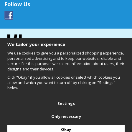
Follow Us
We tailor your experience
We use cookies to give you a personalized shopping experience,
personalized advertising and to keep our websites reliable and
secure. For this purpose, we collect information about users, their
designs and their devices.
Click "Okay" if you allow all cookies or select which cookies you
allow and which you want to turn off by clicking on "Settings"
below.
Clearly of Sweden AB
Chalmers Teknikpark
412 58 Göteborg
Settings
Only necessary
Back to top
Okay
Produced by:
Wikinggruppen