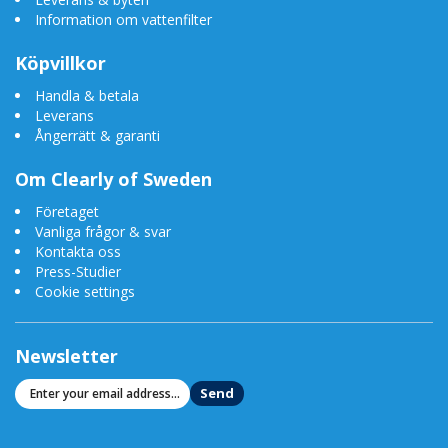
Upp till 200 gånger billigare än vatten på flaska,
Information om vattenfilter
dessutom miljövänligt
Läs mer
Köpvillkor
Handla & betala
-
Vattenfilter för renare vatten
Leverans
-
Vattenfilter-guide
Ångerrätt & garanti
-
Vilken vattenrenare skall jag välja?
-
Rent vatten och ren miljö
Om Clearly of Sweden
-
Om vatten
Företaget
Vanliga frågor & svar
Kontakta oss
Press-Studier
Cookie settings
Newsletter
Send