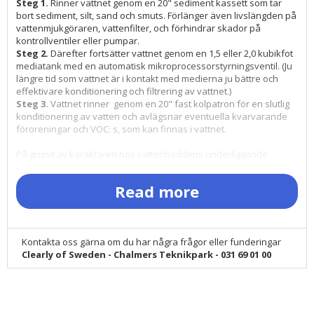
Steg 1.
Rinner vattnet genom en 20" sediment kassett som tar
bort sediment, silt, sand och smuts. Förlänger även livslängden på
vattenmjukgöraren, vattenfilter, och förhindrar skador på
kontrollventiler eller pumpar.
Steg 2.
Därefter fortsätter vattnet genom en 1,5 eller 2,0 kubikfot
mediatank med en automatisk mikroprocessorstyrningsventil. (Ju
längre tid som vattnet är i kontakt med medierna ju bättre och
effektivare konditionering och filtrering av vattnet.)
Steg 3.
Vattnet rinner genom en 20" fast kolpatron för en slutlig
konditionering av vatten och avlägsnar eventuella kvarvarande
föroreningar och VOC: s, som kan finnas i vattnet.
På grund av karaktären hos vattenbäddens underliggande
lagerstruktur kan vattnets hårdhet varierar från en källa till en
annan.
Read more
Vatten är svårt att behandla när det innehåller mineraler som
magnesium samt kalcium. Du kan se fläckar på handfat, badkar,
dusch och kläder. Du kan också märka mindre lödder från
Kontakta oss gärna om du har några frågor eller funderingar
schampo och tvålar samt även en känsla av film eller skikt på
Clearly of Sweden - Chalmers Teknikpark - 031 69 01 00
huden. Allt detta är symtom på behov av vattenmjukgörare -
avhärdat vatten.
Även hårt vatten orsakar en högre risk för kalk avlagringar i
systemet hushållsvatten. På grund av denna kalkuppbyggnad
blockeras rören och t.ex. effektiviteten av värmepannor och