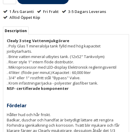
1 Års Garanti
Fri Frakt
3-5 Dagars Leverans
Alltid Öppet Köp
Description
Clealy 3 steg Vattenmjukgörare
. Poly Glas T mineralolja tank fylld med hög kapacitet
jonbytarharts.
. Brine vatten mineral utbytes tank. (12x52" Tankvolym)
. Riser style 1" intern flöde distributör.
. Mikroprocessor med LED-display Elektronisk regleringsventil
. 41liter: (flöde per minut.) Kapacitet : 60,000 liter
. 3/4" eller 1" rostfritt stål "Bypass" Valve.
. Krom infästningar/jacka - polyester glasfiber tank.
NSF- certifierade komponenter
Fördelar
Håller hud och hår friskt.
Badkar, duschar och handfat är betydligt lättare att rengöra
Förhindra igenkalkning och korrosion. Tvätt blir mjukare och får
klarare färger av Clearly mjukgörare, dessutom åtgår det 1/3