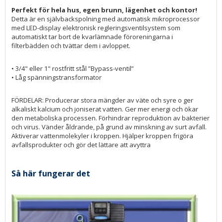
Perfekt för hela hus, egen brunn, lägenhet och kontor!
Detta är en självbackspolning med automatisk mikroprocessor
med LED-display elektronisk regleringsventilsystem som
automatiskt tar bort de kvarlämnade föroreningarna i
filterbädden och tvättar dem i avloppet.
• 3/4" eller 1" rostfritt stål ”Bypass-ventil”
• Låg spänningstransformator
FÖRDELAR: Producerar stora mängder av väte och syre o ger
alkaliskt kalcium och joniserat vatten. Ger mer energi och ökar
den metaboliska processen. Förhindrar reproduktion av bakterier
och virus. Vänder åldrande, på grund av minskning av surt avfall.
Aktiverar vattenmolekyler i kroppen. Hjälper kroppen frigöra
avfallsprodukter och gör det lättare att avyttra
Så här fungerar det