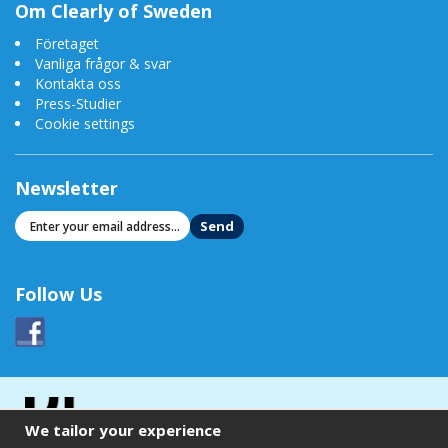
Om Clearly of Sweden
Läs mer
Företaget
Vanliga frågor & svar
-
Vattenfilter för renare vatten
Kontakta oss
-
Vattenfilter-guide
Press-Studier
-
Vilken vattenrenare skall jag välja?
-
Rent vatten och ren miljö
Cookie settings
-
Om vatten
Newsletter
Send
Follow Us
We tailor your experience