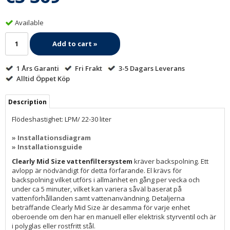
Available
Add to cart »
1 Års Garanti
Fri Frakt
3-5 Dagars Leverans
Alltid Öppet Köp
Description
Flödeshastighet: LPM/ 22-30 liter
» Installationsdiagram
» Installationsguide
Clearly Mid Size vattenfiltersystem
kräver backspolning. Ett
avlopp är nödvändigt för detta förfarande. El krävs för
backspolning vilket utförs i allmänhet en gång per vecka och
under ca 5 minuter, vilket kan variera såväl baserat på
vattenförhållanden samt vattenanvändning. Detaljerna
beträffande Clearly Mid Size är desamma för varje enhet
oberoende om den har en manuell eller elektrisk styrventil och är
i polyglas eller rostfritt stål.